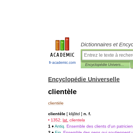
Dictionnaires et Ency
fr-academic.com
Encyclopédie Universelle
Encyclopédie Universelle
clientèle
clientèle
clientèle
[
klijɑ̃tɛl
]
n
.
f
.
•
1352
;
lat
.
clientela
1
♦
Antiq
.
Ensemble
des
clients
d
'
un
patricien
2
♦
Fig
.
Ensemble
des
gens
qui
soutiennent