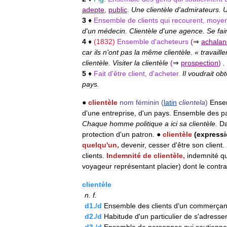
adepte
,
public
.
Une
clientèle
d
'
admirateurs
.
3
♦
Ensemble
de
clients
qui
recourent
,
moyen
d
'
un
médecin
.
Clientèle
d
'
une
agence
.
Se
fai
4
♦
(
1832
)
Ensemble
d
'
acheteurs
(
⇒
achala
car
ils
n
'
ont
pas
la
même
clientèle
. «
travaille
clientèle
.
Visiter
la
clientèle
(
⇒
prospection
)
.
5
♦
Fait
d
'
être
client
,
d
'
acheter
.
Il
voudrait
obt
pays
.
●
clientèle
nom
féminin
(
latin
clientela
)
Ense
d
'
une
entreprise
,
d
'
un
pays
.
Ensemble
des
p
Chaque
homme
politique
a
ici
sa
clientèle
.
D
protection
d
'
un
patron
.
●
clientèle
(
express
quelqu
'
un
,
devenir
,
cesser
d
'
être
son
client
.
clients
.
Indemnité
de
clientèle
,
indemnité
q
voyageur
représentant
placier
)
dont
le
contra
clientèle
n
.
f
.
d1
./
d
Ensemble
des
clients
d
'
un
commerçan
d2
./
d
Habitude
d
'
un
particulier
de
s
'
adresse