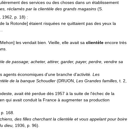
ulièrement
des
services
ou
des
choses
dans
un
établissement
es
,
réclamés
par
la
clientèle
des
grands
magasins
(
S
.
,
1962
,
p
.
18
)
:
de
la
Rotonde
]
étaient
risquées
ne
quittaient
pas
des
yeux
la
...
Mehon
]
les
vendait
bien
.
Vieille
,
elle
avait
sa
clientèle
encore
très
ans
.
èle
de
passage
;
acheter
,
attirer
,
garder
,
payer
,
perdre
,
vendre
sa
s
agents
économiques
d
'
une
branche
d
'
activité
.
Les
ntèle
de
la
banque
Schoudler
(
DRUON
,
Les
Grandes
familles
,
t
.
2
,
deste
,
avait
été
perdue
dès
1957
à
la
suite
de
l
'
échec
de
la
ien
qui
avait
conduit
la
France
à
augmenter
sa
production
,
p
.
168
.
chiens
,
des
filles
cherchant
la
clientèle
et
vous
appelant
pour
boire
du
dieu
,
1936
,
p
.
96
).