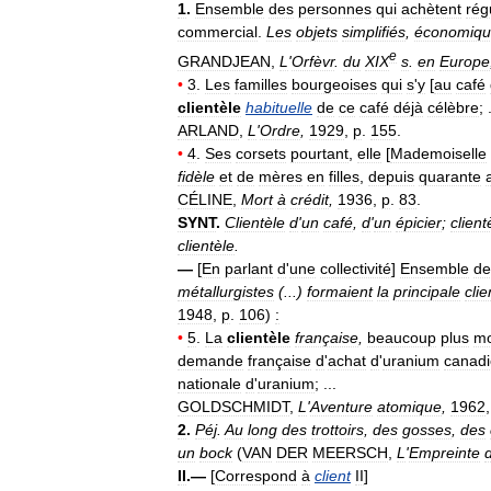
1
.
Ensemble
des
personnes
qui
achètent
rég
commercial
.
Les
objets
simplifiés
,
économiqu
e
GRANDJEAN
,
L
'
Orfèvr
.
du
XIX
s
.
en
Europe
•
3
.
Les
familles
bourgeoises
qui
s
'
y
[
au
café
clientèle
habituelle
de
ce
café
déjà
célèbre
; 
ARLAND
,
L
'
Ordre
,
1929
,
p
.
155
.
•
4
.
Ses
corsets
pourtant
,
elle
[
Mademoiselle
fidèle
et
de
mères
en
filles
,
depuis
quarante
CÉLINE
,
Mort
à
crédit
,
1936
,
p
.
83
.
SYNT
.
Clientèle
d
'
un
café
,
d
'
un
épicier
;
client
clientèle
.
—
[
En
parlant
d
'
une
collectivité
]
Ensemble
de
métallurgistes
(...)
formaient
la
principale
clie
1948
,
p
.
106
)
:
•
5
.
La
clientèle
française
,
beaucoup
plus
mo
demande
française
d
'
achat
d
'
uranium
canad
nationale
d
'
uranium
; ...
GOLDSCHMIDT
,
L
'
Aventure
atomique
,
1962
2
.
Péj
.
Au
long
des
trottoirs
,
des
gosses
,
des
un
bock
(
VAN
DER
MEERSCH
,
L
'
Empreinte
II
.—
[
Correspond
à
client
II
]