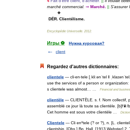
4
Fait
d
'
être
client
,
d
'
acheter
.
||
Il
voulait
obte
marché
commercial
.
⇒
Marché
.
||
S
'
assurer
❖
DÉR
.
Clientélisme
.
Encyclopédie
Universelle
.
2012
.
Игры ⚽
Нужна курсовая?
client
Regardez d'autres dictionnaires:
clientele
— cli‧en‧tele [ˌkliːənˈtel ǁ ˌklaɪənˈ
use the services of a person or organization: 
s clientele was almost… …
Financial and busine
clientèle
— CLIENTÈLE. s. f. Nom collectif, po
assemblé ce jour là toute sa clientèle. [b]f♛/b
Cet homme est sous votre clientèle …
Dictio
Clientele
— Cli en*tele (? or ?), n. [L. clientela
clientship. [Obs.] Bp. Hall. [1913 Webster] 2