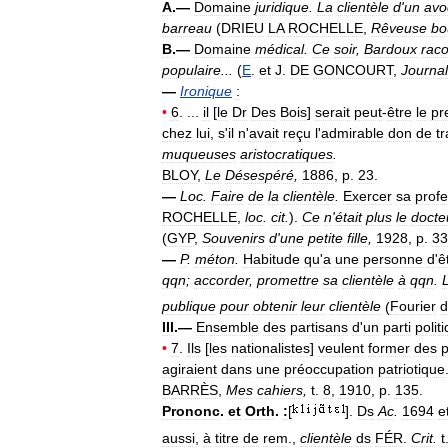
A
.—
Domaine
juridique
.
La
clientèle
d
'
un
avo
barreau
(
DRIEU
LA
ROCHELLE
,
Rêveuse
bo
B
.—
Domaine
médical
.
Ce
soir
,
Bardoux
raco
populaire
...
(
E
.
et
J
.
DE
GONCOURT
,
Journal
—
Ironique
:
•
6
. ...
il
[
le
Dr
Des
Bois
]
serait
peut
-
être
le
pr
chez
lui
,
s
'
il
n
'
avait
reçu
l
'
admirable
don
de
tr
muqueuses
aristocratiques
.
BLOY
,
Le
Désespéré
,
1886
,
p
.
23
.
—
Loc
.
Faire
de
la
clientèle
.
Exercer
sa
profe
ROCHELLE
,
loc
.
cit
.
).
Ce
n
'
était
plus
le
docte
(
GYP
,
Souvenirs
d
'
une
petite
fille
,
1928
,
p
.
33
—
P
.
méton
.
Habitude
qu
'
a
une
personne
d
'
ê
qqn
;
accorder
,
promettre
sa
clientèle
à
qqn
.
publique
pour
obtenir
leur
clientèle
(
Fourier
d
III
.—
Ensemble
des
partisans
d
'
un
parti
polit
•
7
.
Ils
[
les
nationalistes
]
veulent
former
des
p
agiraient
dans
une
préoccupation
patriotique
BARRÈS
,
Mes
cahiers
,
t
.
8
,
1910
,
p
.
135
.
Prononc
.
et
Orth
.
:
[
].
Ds
Ac
.
1694
e
aussi
,
à
titre
de
rem
.,
clientèle
ds
FÉR
.
Crit
.
t