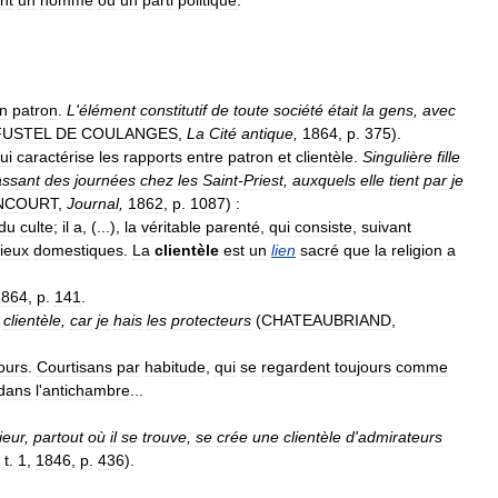
nt
un
homme
ou
un
parti
politique
.
n
patron
.
L
'
élément
constitutif
de
toute
société
était
la
gens
,
avec
FUSTEL
DE
COULANGES
,
La
Cité
antique
,
1864
,
p
.
375
).
ui
caractérise
les
rapports
entre
patron
et
clientèle
.
Singulière
fille
assant
des
journées
chez
les
Saint
-
Priest
,
auxquels
elle
tient
par
je
NCOURT
,
Journal
,
1862
,
p
.
1087
)
:
du
culte
;
il
a
, (...),
la
véritable
parenté
,
qui
consiste
,
suivant
ieux
domestiques
.
La
clientèle
est
un
lien
sacré
que
la
religion
a
1864
,
p
.
141
.
clientèle
,
car
je
hais
les
protecteurs
(
CHATEAUBRIAND
,
ours
.
Courtisans
par
habitude
,
qui
se
regardent
toujours
comme
dans
l
'
antichambre
...
.
ieur
,
partout
où
il
se
trouve
,
se
crée
une
clientèle
d
'
admirateurs
,
t
.
1
,
1846
,
p
.
436
).