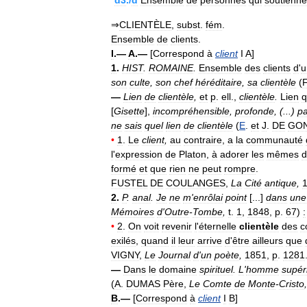
d3
./
d
Ensemble
de
personnes
qui
soutienne
⇒
CLIENTÈLE
,
subst
.
fém
.
Ensemble
de
clients
.
I
.—
A
.—
[
Correspond
à
client
I
A
]
1
.
HIST
.
ROMAINE
.
Ensemble
des
clients
d
'
u
son
culte
,
son
chef
héréditaire
,
sa
clientèle
(
—
Lien
de
clientèle
,
et
p
.
ell
.,
clientèle
.
Lien
q
[
Gisette
],
incompréhensible
,
profonde
, (...)
p
ne
sais
quel
lien
de
clientèle
(
E
.
et
J
.
DE
GO
•
1
.
Le
client
,
au
contraire
,
a
la
communauté
l
'
expression
de
Platon
,
à
adorer
les
mêmes
d
formé
et
que
rien
ne
peut
rompre
.
FUSTEL
DE
COULANGES
,
La
Cité
antique
,
2
.
P
.
anal
.
Je
ne
m
'
enrôlai
point
[...]
dans
une
Mémoires
d
'
Outre
-
Tombe
,
t
.
1
,
1848
,
p
.
67
)
:
•
2
.
On
voit
revenir
l
'
éternelle
clientèle
des
c
exilés
,
quand
il
leur
arrive
d
'
être
ailleurs
que
VIGNY
,
Le
Journal
d
'
un
poète
,
1851
,
p
.
1281
—
Dans
le
domaine
spirituel
.
L
'
homme
supér
(
A
.
DUMAS
Père
,
Le
Comte
de
Monte
-
Cristo
B
.—
[
Correspond
à
client
I
B
]