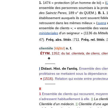
1
.
1474
«
protection
(
d
'
un
homme
de
loi
) » (
L
ensemble
des
personnes
soumises
à
la
prot
des
Sainctz
Peres
,
189
v
°
ds
QUEM
.).
B
.
1
.
établissement
auxquels
ils
sont
souvent
fidèl
retrouvent
dans
les
mêmes
milieux
» (
supra
ensemble
de
clients
»; «
ensemble
des
vass
ministeriales
d
'
un
seigneur
» (
1136
ds
Mittell
47
).
Fréq
.
abs
.
littér
.
:
711
.
Fréq
.
rel
.
littér
.
:
clientèle
[
klijɑ̃tɛl
]
n
.
f
.
ÉTYM
.
1352
;
du
lat
.
clientela
,
de
cliens
,
clien
❖
———
I
Didact
.
Hist
.
de
l
'
antiq
.
Ensemble
des
clie
prolétaires
se
mettaient
sous
la
dépendance
♦
(
1516
).
Relation
qui
existe
entre
protecteu
———
II
1
Ensemble
de
clients
qui
recourent
,
moyenn
s
'
adressent
habituellement
à
elle
.
||
La
client
Clientèle
d
'
un
médecin
.
||
Clientèle
d
'
une
age