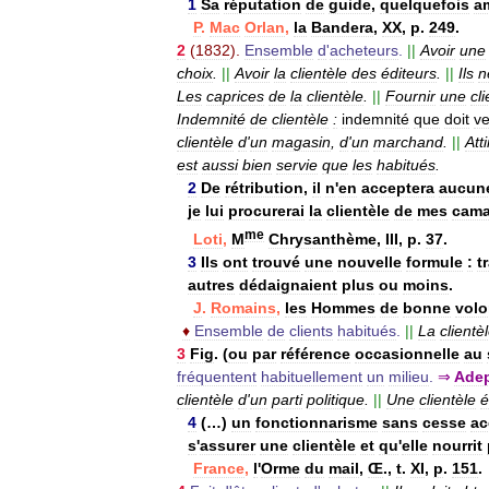
1
Sa
réputation
de
guide
,
quelquefois
a
P
.
Mac
Orlan
,
la
Bandera
,
XX
,
p
.
249
.
2
(
1832
).
Ensemble
d
'
acheteurs
.
||
Avoir
une
choix
.
||
Avoir
la
clientèle
des
éditeurs
.
||
Ils
n
Les
caprices
de
la
clientèle
.
||
Fournir
une
cl
Indemnité
de
clientèle
:
indemnité
que
doit
ve
clientèle
d
'
un
magasin
,
d
'
un
marchand
.
||
Atti
est
aussi
bien
servie
que
les
habitués
.
2
De
rétribution
,
il
n
'
en
acceptera
aucun
je
lui
procurerai
la
clientèle
de
mes
cama
me
Loti
,
M
Chrysanthème
,
III
,
p
.
37
.
3
Ils
ont
trouvé
une
nouvelle
formule
:
t
autres
dédaignaient
plus
ou
moins
.
J
.
Romains
,
les
Hommes
de
bonne
volo
♦
Ensemble
de
clients
habitués
.
||
La
clientè
3
Fig
. (
ou
par
référence
occasionnelle
au
fréquentent
habituellement
un
milieu
.
⇒
Ade
clientèle
d
'
un
parti
politique
.
||
Une
clientèle
é
4
(…)
un
fonctionnarisme
sans
cesse
ac
s
'
assurer
une
clientèle
et
qu
'
elle
nourrit
France
,
l
'
Orme
du
mail
,
Œ
.,
t
.
XI
,
p
.
151
.