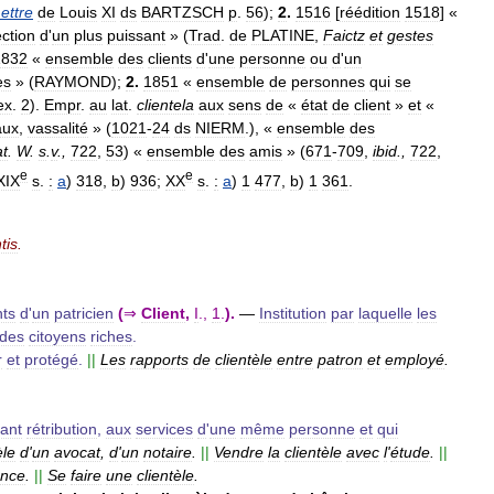
ettre
de
Louis
XI
ds
BARTZSCH
p
.
56
);
2
.
1516
[
réédition
1518
] «
ection
d
'
un
plus
puissant
» (
Trad
.
de
PLATINE
,
Faictz
et
gestes
1832
«
ensemble
des
clients
d
'
une
personne
ou
d
'
un
es
» (
RAYMOND
);
2
.
1851
«
ensemble
de
personnes
qui
se
ex
.
2
).
Empr
.
au
lat
.
clientela
aux
sens
de
«
état
de
client
»
et
«
aux
,
vassalité
» (
1021
-
24
ds
NIERM
.), «
ensemble
des
at
.
W
.
s
.
v
.,
722
,
53
) «
ensemble
des
amis
» (
671
-
709
,
ibid
.,
722
,
e
e
XIX
s
.
:
a
)
318
,
b
)
936
;
XX
s
.
:
a
)
1
477
,
b
)
1
361
.
tis
.
nts
d
'
un
patricien
(
⇒
Client
,
I
.,
1
.
).
—
Institution
par
laquelle
les
des
citoyens
riches
.
r
et
protégé
.
||
Les
rapports
de
clientèle
entre
patron
et
employé
.
ant
rétribution
,
aux
services
d
'
une
même
personne
et
qui
èle
d
'
un
avocat
,
d
'
un
notaire
.
||
Vendre
la
clientèle
avec
l
'
étude
.
||
nce
.
||
Se
faire
une
clientèle
.