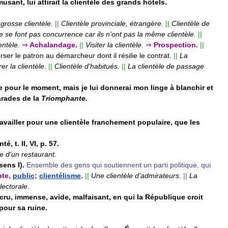
musant
,
lui
attirait
la
clientèle
des
grands
hôtels
.
grosse
clientèle
.
||
Clientèle
provinciale
,
étrangère
.
||
Clientèle
de
e
se
font
pas
concurrence
car
ils
n
'
ont
pas
la
même
clientèle
.
||
ientèle
.
⇒
Achalandage
.
||
Visiter
la
clientèle
.
⇒
Prospection
.
||
rser
le
patron
au
démarcheur
dont
il
résilie
le
contrat
.
||
La
rer
la
clientèle
.
||
Clientèle
d
'
habitués
.
||
La
clientèle
de
passage
e
pour
le
moment
,
mais
je
lui
donnerai
mon
linge
à
blanchir
et
rades
de
la
Triomphante
.
ravailler
pour
une
clientèle
franchement
populaire
,
que
les
nté
,
t
.
II
,
VI
,
p
.
57
.
le
d
'
un
restaurant
.
sens
I
).
Ensemble
des
gens
qui
soutiennent
un
parti
politique
,
qui
pte
,
public
;
clientélisme
.
||
Une
clientèle
d
'
admirateurs
.
||
La
lectorale
.
cru
,
immense
,
avide
,
malfaisant
,
en
qui
la
République
croit
pour
sa
ruine
.