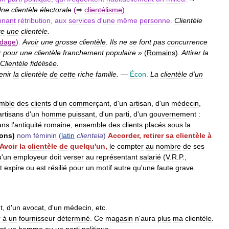
Une
clientèle
électorale
(
⇒
clientélisme
)
.
nant
rétribution
,
aux
services
d
'
une
même
personne
.
Clientèle
re
une
clientèle
.
ndage
)
.
Avoir
une
grosse
clientèle
.
Ils
ne
se
font
pas
concurrence
r
pour
une
clientèle
franchement
populaire
»
(
Romains
)
.
Attirer
la
Clientèle
fidélisée
.
enir
la
clientèle
de
cette
riche
famille
.
—
Écon
.
La
clientèle
d
'
un
mble
des
clients
d
'
un
commerçant
,
d
'
un
artisan
,
d
'
un
médecin
,
artisans
d
'
un
homme
puissant
,
d
'
un
parti
,
d
'
un
gouvernement
:
ans
l
'
antiquité
romaine
,
ensemble
des
clients
placés
sous
la
ions
)
nom
féminin
(
latin
clientela
)
Accorder
,
retirer
sa
clientèle
à
Avoir
la
clientèle
de
quelqu
'
un
,
le
compter
au
nombre
de
ses
u
'
un
employeur
doit
verser
au
représentant
salarié
(
V
.
R
.
P
.,
t
expire
ou
est
résilié
pour
un
motif
autre
qu
'
une
faute
grave
.
t
,
d
'
un
avocat
,
d
'
un
médecin
,
etc
.
r
à
un
fournisseur
déterminé
.
Ce
magasin
n
'
aura
plus
ma
clientèle
.