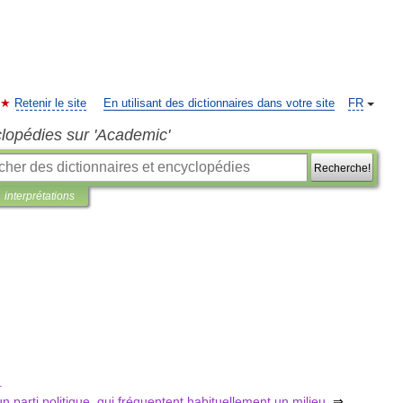
Retenir le site
En utilisant des dictionnaires dans votre site
FR
clopédies sur 'Academic'
Recherche!
interprétations
.
un
parti
politique
,
qui
fréquentent
habituellement
un
milieu
.
⇒